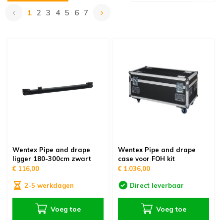
1
2
3
4
5
6
7
Wentex Pipe and drape
Wentex Pipe and drape
ligger 180-300cm zwart
case voor FOH kit
€ 116,00
€ 1.036,00
2-5 werkdagen
Direct leverbaar
Voeg toe
Voeg toe