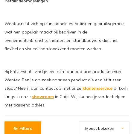
installatieomgevingen.
oudvuurfonteinen
ege Kabelhaspels en Accessoires
ablethouders, telefoonhouders & laptop plateaus
Draai
oudvuurpoeder
verige statieven
Keybo
Wentex richt zich op functionele esthetiek en gebruiksgemak,
wat hen populair maakt bij bedrijven in de
uziekstandaards & verlichting
Truss 
evenementenbranche, theaters en standbouwers die snel,
ownriggers
Wielp
flexibel en visueel indrukwekkend moeten werken.
ridbouw
Overi
Bij Fritz-Events vind je een ruim aanbod aan producten van
fzetpalen & afzetkoorden
LCD e
Wentex. Ben je op zoek naar een product die er niet tussen
staat? Neem dan contact op met onze
klantenservice
of kom
rukken & stoelen
langs in onze
showroom
in Cuijk. Wij kunnen je verder helpen
met passend advies!
Filters
Meest bekeken