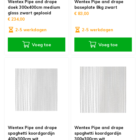
Wentex Pipe and drape
Wentex Pipe and drape
doek 300x400cm medium
baseplate 8kg zwart
gloss zwart geplooid
€ 83,00
€ 234,00
2-5 werkdagen
2-5 werkdagen
Voeg toe
Voeg toe
Wentex Pipe and drape
Wentex Pipe and drape
spaghetti koordgordijn
spaghetti koordgordijn
400x300cm wit
300x300cm wit