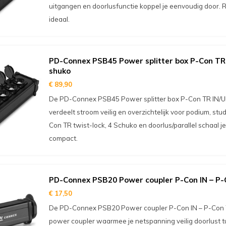
uitgangen en doorlusfunctie koppel je eenvoudig door. R
ideaal.
PD-Connex PSB45 Power splitter box P-Con TR I
shuko
€ 89,90
De PD-Connex PSB45 Power splitter box P-Con TR IN/UIT
verdeelt stroom veilig en overzichtelijk voor podium, stu
Con TR twist-lock, 4 Schuko en doorlus/parallel schaal j
compact.
PD-Connex PSB20 Power coupler P-Con IN – P-
€ 17,50
De PD-Connex PSB20 Power coupler P-Con IN – P-Con T
power coupler waarmee je netspanning veilig doorlust t