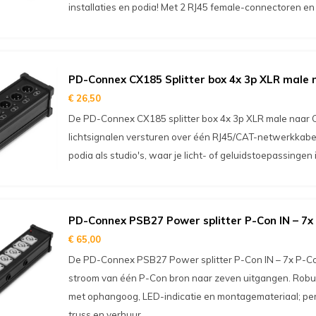
installaties en podia! Met 2 RJ45 female-connectoren 
PD-Connex CX185 Splitter box 4x 3p XLR male
€ 26,50
De PD-Connex CX185 splitter box 4x 3p XLR male naar CA
lichtsignalen versturen over één RJ45/CAT-netwerkkabel
podia als studio's, waar je licht- of geluidstoepassingen i
PD-Connex PSB27 Power splitter P-Con IN – 7x
€ 65,00
De PD-Connex PSB27 Power splitter P-Con IN – 7x P-Con 
stroom van één P-Con bron naar zeven uitgangen. Robu
met ophangoog, LED-indicatie en montagemateriaal; perf
truss en verhuur.