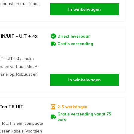
obuust en trussklaar,
In winkelwagen
N/UIT - UIT + 4x
Direct leverbaar
Gratis verzending
 - UIT + 4x shuko
dio en verhuur. Met P-
e snel op. Robuust en
In winkelwagen
Con TR UIT
2-5 werkdagen
Gratis verzending vanaf 75
euro
R UIT is een compacte
ussen kabels. Voorzien