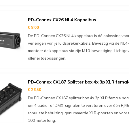
PD-Connex CX26 NL4 Koppelbus
€ 8,00
De PD-Connex CX26 NL4 koppelbus is dé oplossing voor 
verlengen van je luidsprekerkabels. Bevestig via de NL
monteer de koppelbus via zijn M10-bevestiging. Lichtge
allerlei toepassingen.
PD-Connex CX187 Splitter box 4x 3p XLR fema
€ 26,50
De PD-Connex CX187 splitter box 4x 3p XLR female naar
om 4 audio- of DMX-signalen te versturen over één RJ4
robuuste behuizing, genummerde XLR-poorten en voor C
100 meter lang.