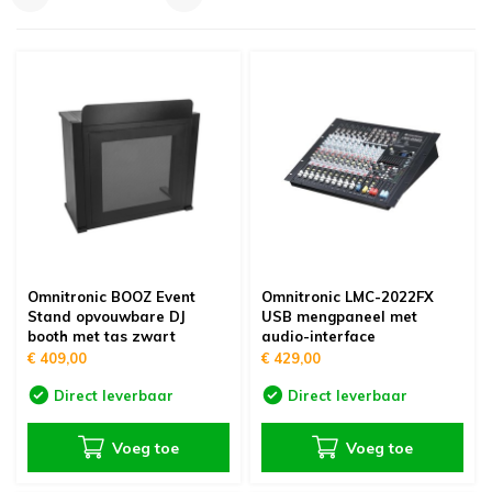
oudvuurfonteinen
ege Kabelhaspels en Accessoires
ablethouders, telefoonhouders & laptop plateaus
Draai
oudvuurpoeder
verige statieven
Keybo
uziekstandaards & verlichting
Truss 
ownriggers
Wielp
ridbouw
Overi
fzetpalen & afzetkoorden
LCD e
Omnitronic BOOZ Event
Omnitronic LMC-2022FX
Stand opvouwbare DJ
USB mengpaneel met
booth met tas zwart
audio-interface
rukken & stoelen
€ 409,00
€ 429,00
Direct leverbaar
Direct leverbaar
Voeg toe
Voeg toe