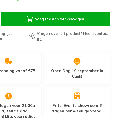
Voeg toe aan winkelwagen
nglijst
Vragen over dit product? Neem contact
n
op
zending vanaf €75,-
Open Dag 19 september in
Cuijk!
agen voor 21:00u
Fritz-Events showroom 6
ld, zelfde dag
dagen per week geopend!
n! Mits voorradig.