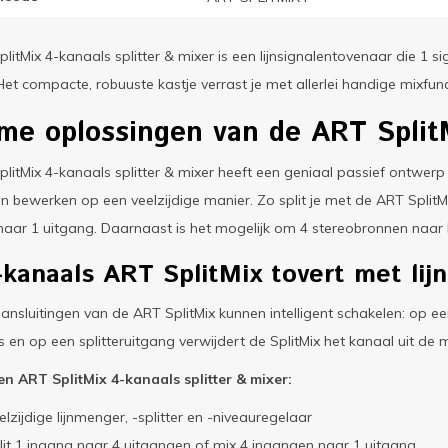
litMix 4-kanaals splitter & mixer is een lijnsignalentovenaar die 1 si
Het compacte, robuuste kastje verrast je met allerlei handige mixfunct
me oplossingen van de ART
Split
litMix 4-kanaals splitter & mixer heeft een geniaal passief ontwerp t
len bewerken op een veelzijdige manier. Zo split je met de ART SplitMi
naar 1 uitgang. Daarnaast is het mogelijk om 4 stereobronnen naar 
-kanaals ART SplitMix tovert met lij
nsluitingen van de ART SplitMix kunnen intelligent schakelen: op ee
s en op een splitteruitgang verwijdert de SplitMix het kanaal uit de mi
n ART SplitMix 4-kanaals splitter & mixer:
elzijdige lijnmenger, -splitter en -niveauregelaar
lit 1 ingang naar 4 uitgangen of mix 4 ingangen naar 1 uitgang