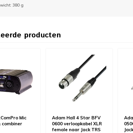
wicht: 380 g
teerde producten
tComPro Mic
Adam Hall 4 Star BFV
Ada
& combiner
0600 verloopkabel XLR
050
female naar Jack TRS
Jac