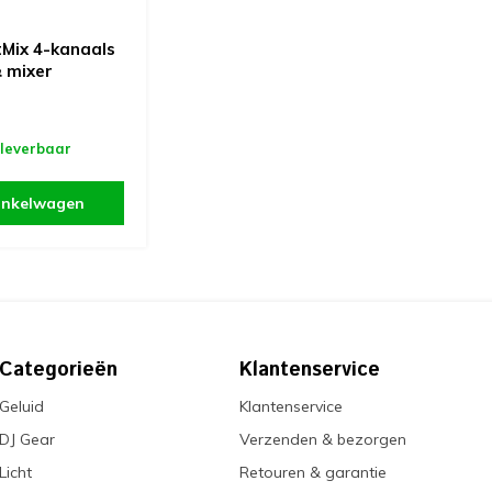
tMix 4-kanaals
& mixer
 leverbaar
inkelwagen
Categorieën
Klantenservice
Geluid
Klantenservice
DJ Gear
Verzenden & bezorgen
Licht
Retouren & garantie