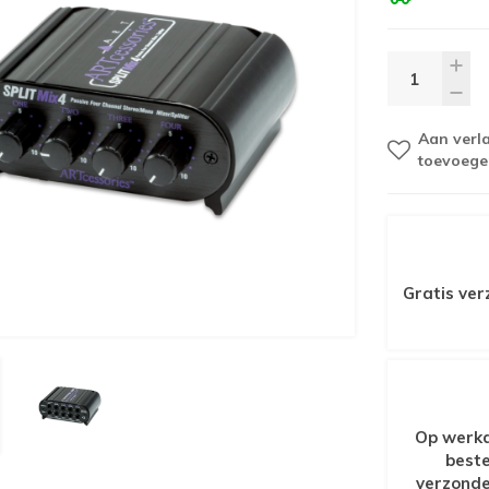
Aan verla
toevoege
Gratis ver
Op werkd
beste
verzonde