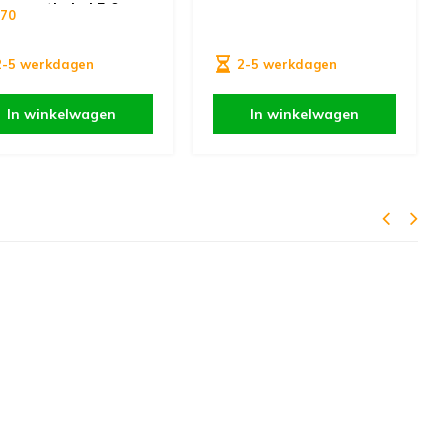
trumentkabel 5,0 m
,70
2-5 werkdagen
2-5 werkdagen
In winkelwagen
In winkelwagen