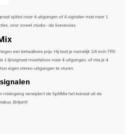
gnaal splitst naar 4 uitgangen of 4 signalen mixt naar 1
ies, voor zowel studio- als livesessies.
Mix
egen een betaalbare prijs. Hij laat je namelijk 1/4 inch-TRS
x 1 lijnsignaal moeiteloos naar 4 uitgangen, of mix je 4
hun eigen stereo-uitgangen te sturen.
nsignalen
n mixingang verwijdert de SplitMix het kanaal uit de
xbus. Briljant!