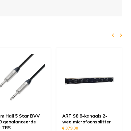
m Hall 5 Star BVV
ART S8 8-kanaals 2-
0 gebalanceerde
weg microfoonsplitter
k TRS
€ 379,00