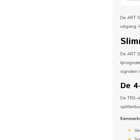
De ART Sp
uitgang. 
Slim
De ART Sp
lijnsigna
signalen 
De
4
De TRS-aa
splitterbu
Kenmerke
Ve
Sp