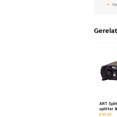
Ge
Gerela
ART Spli
splitter 
€ 55,00