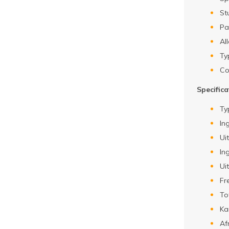
St
Pa
Al
Ty
Co
Specifica
Ty
In
Ui
In
Ui
Fr
To
Ka
Af