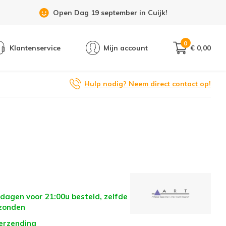
Showroom 6 dagen per week geopend!
0
Klantenservice
Mijn account
€ 0,00
Hulp nodig? Neem direct contact op!
dagen voor 21:00u besteld, zelfde
zonden
verzending