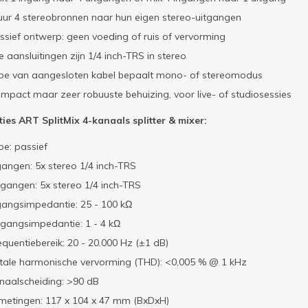
uur 4 stereobronnen naar hun eigen stereo-uitgangen
ssief ontwerp: geen voeding of ruis of vervorming
le aansluitingen zijn 1/4 inch-TRS in stereo
pe van aangesloten kabel bepaalt mono- of stereomodus
mpact maar zeer robuuste behuizing, voor live- of studiosessies
ties ART SplitMix 4-kanaals splitter & mixer:
pe: passief
gangen: 5x stereo 1/4 inch-TRS
tgangen: 5x stereo 1/4 inch-TRS
gangsimpedantie: 25 - 100 kΩ
tgangsimpedantie: 1 - 4 kΩ
equentiebereik: 20 - 20.000 Hz (±1 dB)
tale harmonische vervorming (THD): <0,005 % @ 1 kHz
naalscheiding: >90 dB
metingen: 117 x 104 x 47 mm (BxDxH)