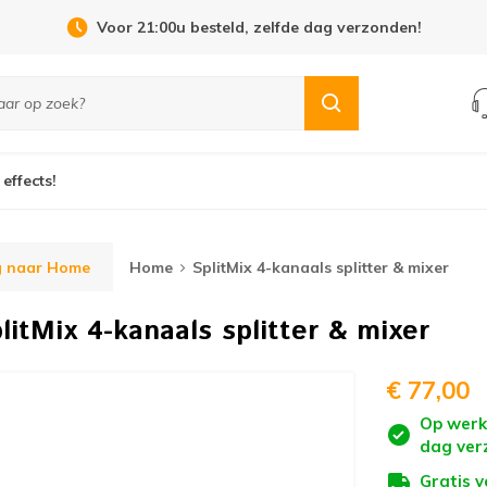
Open Dag 19 september in Cuijk!
 effects!
g naar Home
Home
SplitMix 4-kanaals splitter & mixer
litMix 4-kanaals splitter & mixer
€ 77,00
Op werk
dag ver
Gratis 