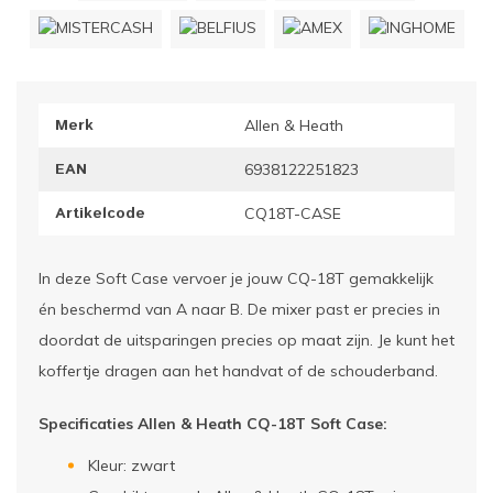
ownriggers
Wielp
ridbouw
Overi
Merk
Allen & Heath
fzetpalen & afzetkoorden
LCD e
EAN
6938122251823
rukken & stoelen
Artikelcode
CQ18T-CASE
In deze Soft Case vervoer je jouw CQ-18T gemakkelijk
én beschermd van A naar B. De mixer past er precies in
doordat de uitsparingen precies op maat zijn. Je kunt het
koffertje dragen aan het handvat of de schouderband.
Specificaties Allen & Heath CQ-18T Soft Case:
Kleur: zwart