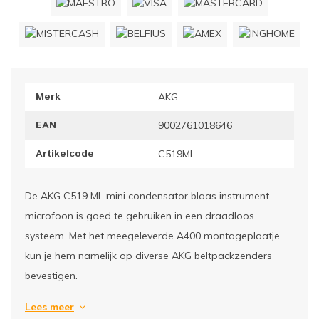
ownriggers
Wielp
ridbouw
Overi
Merk
AKG
fzetpalen & afzetkoorden
LCD e
EAN
9002761018646
rukken & stoelen
Artikelcode
C519ML
De AKG C519 ML mini condensator blaas instrument
microfoon is goed te gebruiken in een draadloos
systeem. Met het meegeleverde A400 montageplaatje
kun je hem namelijk op diverse AKG beltpackzenders
bevestigen.
Lees meer