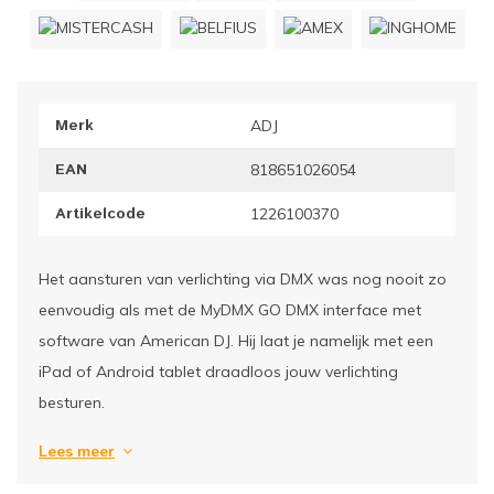
ownriggers
Wielp
ridbouw
Overi
Merk
ADJ
fzetpalen & afzetkoorden
LCD e
EAN
818651026054
rukken & stoelen
Artikelcode
1226100370
Het aansturen van verlichting via DMX was nog nooit zo
eenvoudig als met de MyDMX GO DMX interface met
software van American DJ. Hij laat je namelijk met een
iPad of Android tablet draadloos jouw verlichting
besturen.
Lees meer