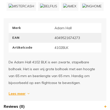
ownriggers
Wielp
ridbouw
Overi
Merk
Adam Hall
fzetpalen & afzetkoorden
LCD e
EAN
4049521674273
rukken & stoelen
Artikelcode
4102BLK
De Adam Hall 4102 BLK is een zwarte, stapelbare
bolhoek. Het is een vrij grote bolhoek met een hoogte
van 65 mm en beenlengte van 65 mm. Handig om
bijvoorbeeld op een flightcase te bevestigen.
Lees meer
Reviews (0)