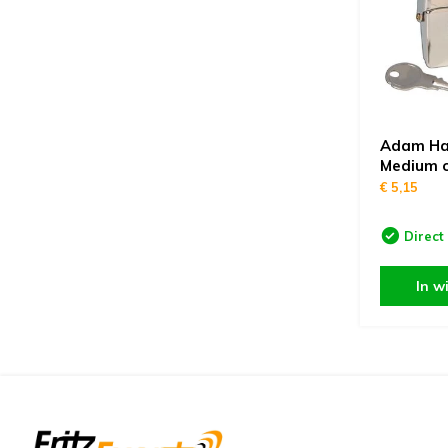
Adam Hal
Medium o
€ 5,15
Direct
In w