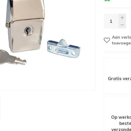
Aan verla
toevoege
Gratis ver
Op werkd
beste
verzonde