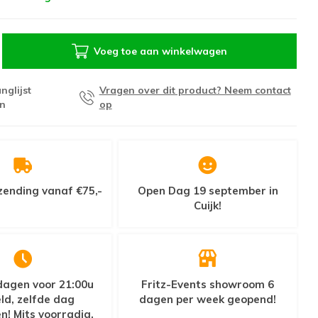
Voeg toe aan winkelwagen
nglijst
Vragen over dit product? Neem contact
n
op
zending vanaf €75,-
Open Dag 19 september in
Cuijk!
agen voor 21:00u
Fritz-Events showroom 6
ld, zelfde dag
dagen per week geopend!
n! Mits voorradig.