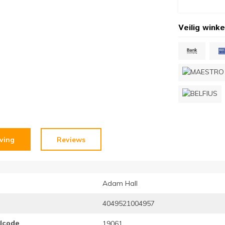
Veilig winke
jving
Reviews
Adam Hall
4049521004957
elcode
19061