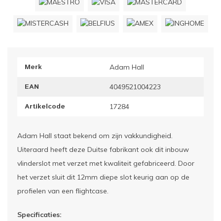
ownriggers
Wielp
ridbouw
Overi
Merk
Adam Hall
fzetpalen & afzetkoorden
LCD e
EAN
4049521004223
rukken & stoelen
Artikelcode
17284
Adam Hall staat bekend om zijn vakkundigheid.
Uiteraard heeft deze Duitse fabrikant ook dit inbouw
vlinderslot met verzet met kwaliteit gefabriceerd. Door
het verzet sluit dit 12mm diepe slot keurig aan op de
profielen van een flightcase.
Specificaties: