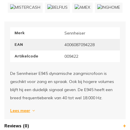
ownriggers
Wielp
ridbouw
Overi
Merk
Sennheiser
fzetpalen & afzetkoorden
LCD e
EAN
4006087094228
rukken & stoelen
Artikelcode
009422
De Sennheiser E945 dynamische zangmicrofoon is
geschikt voor zang en spraak. Ook bij hogere volumes
blijft hij een duidelijk signaal geven. De E945 heeft een
breed frequentiebereik van 40 tot wel 18.000 Hz.
Lees meer
Reviews (0)