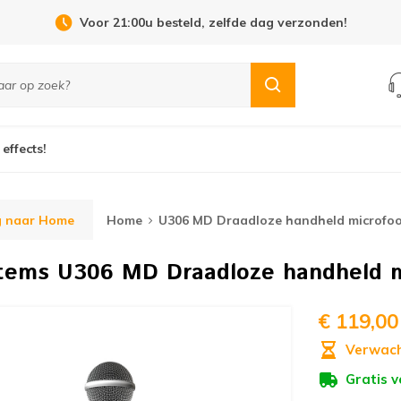
Open Dag 19 september in Cuijk!
 effects!
g naar Home
Home
U306 MD Draadloze handheld microfo
stems
U306 MD Draadloze handheld m
€ 119,00
Verwach
Gratis 