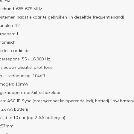
e: FM
tieband: 655-679 MHz
ystemen naast elkaar te gebruiken (in dezelfde frequentieband)
analen: 12
roepen: 1
ynamisch
akter: cardioïde
ierespons: 55 - 16.000 Hz
sieoptimalisatie: pilot tone
ruis-verhouding: 104dB
rmogen: 10mW
gsknoppen: aan/uit-schakelaar
ren: ASC IR Sync (green/amber knipperende led), batterij (low batter
 2x AA batterij
tijd: > 10 uur (op 2 AA batterijen)
 257mm