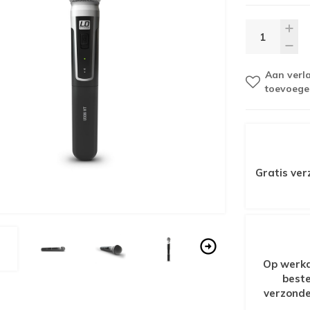
Aan verla
toevoege
Gratis ver
Op werkd
beste
verzonde