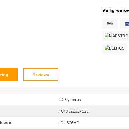
Veilig winke
jving
Reviews
LD Systems
4049521337123
elcode
LDU306MD