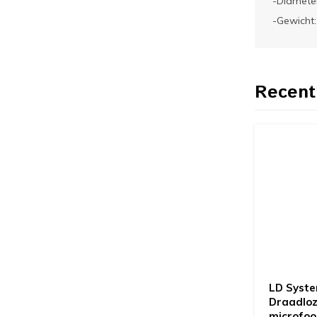
-Diamete
-Gewicht:
Recent
LD Syst
Draadloz
microfoo