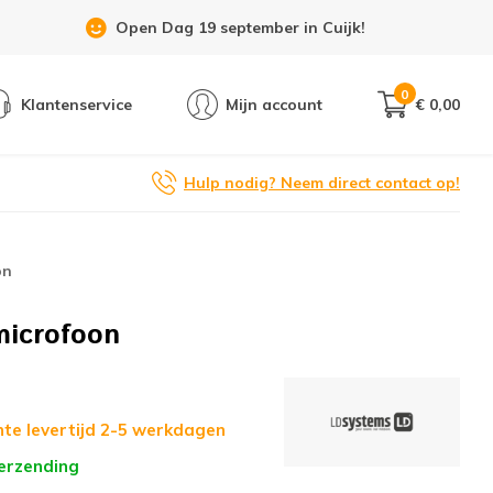
Showroom 6 dagen per week geopend!
0
Klantenservice
Mijn account
€ 0,00
Hulp nodig? Neem direct contact op!
on
icrofoon
te levertijd 2-5 werkdagen
verzending