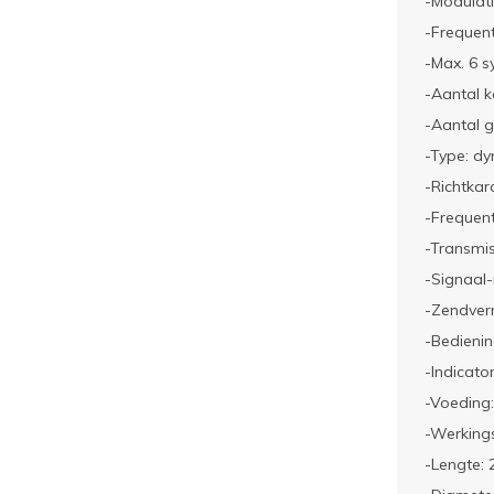
-Modulati
-Frequen
-Max. 6 s
-Aantal k
-Aantal g
-Type: d
-Richtkar
-Frequent
-Transmis
-Signaal-
-Zendve
-Bedienin
-Indicato
-Voeding:
-Werkings
-Lengte: