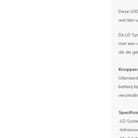
Deze U30
wel tien 
De LD Sys
met een c
als de ge
Knoppen 
Uiteraard
batterij 
verzendin
Specifica
-LD Syst
-Infraroo