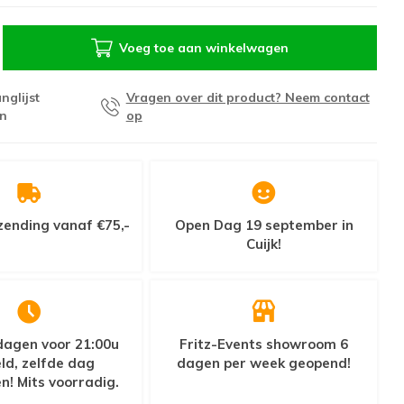
Voeg toe aan winkelwagen
nglijst
Vragen over dit product? Neem contact
n
op
zending vanaf €75,-
Open Dag 19 september in
Cuijk!
agen voor 21:00u
Fritz-Events showroom 6
ld, zelfde dag
dagen per week geopend!
n! Mits voorradig.