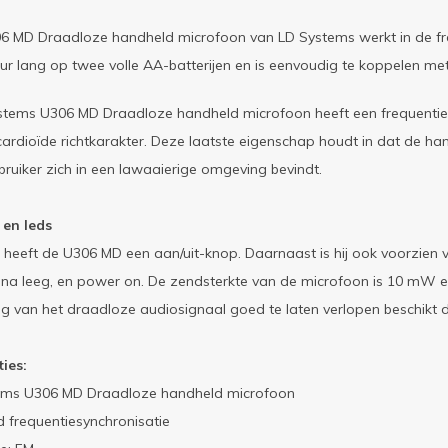
6 MD Draadloze handheld microfoon van LD Systems werkt in de fre
uur lang op twee volle AA-batterijen en is eenvoudig te koppelen me
tems U306 MD Draadloze handheld microfoon heeft een frequentiere
ardioïde richtkarakter. Deze laatste eigenschap houdt in dat de ha
bruiker zich in een lawaaierige omgeving bevindt.
en leds
 heeft de U306 MD een aan/uit-knop. Daarnaast is hij ook voorzien v
bijna leeg, en power on. De zendsterkte van de microfoon is 10 mW e
g van het draadloze audiosignaal goed te laten verlopen beschikt de
ties:
ems U306 MD Draadloze handheld microfoon
d frequentiesynchronisatie