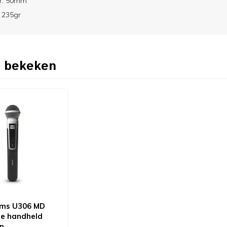
r: 50mm
 235gr
 bekeken
ems U306 MD
e handheld
n