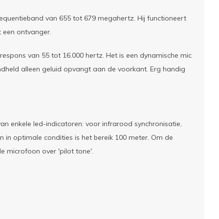
quentieband van 655 tot 679 megahertz. Hij functioneert
t een ontvanger.
spons van 55 tot 16.000 hertz. Het is een dynamische mic
ndheld alleen geluid opvangt aan de voorkant. Erg handig
an enkele led-indicatoren: voor infrarood synchronisatie,
n in optimale condities is het bereik 100 meter. Om de
 microfoon over 'pilot tone'.