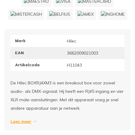
ownriggers
Wielp
ridbouw
Overi
Merk
Hilec
fzetpalen & afzetkoorden
LCD e
EAN
3662009021003
rukken & stoelen
Artikelcode
H11043
De Hilec BOXRJ4XM3 is een breakout box voor zowel
audio- als DMX-signaal. Hij heeft een RJ45 ingang en vier
XLR male-aansluitingen. Met dit apparaat voeg je snel
andere apparatuur aan je netwerk.
Lees meer