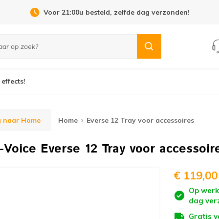
Open Dag 19 september in Cuijk!
 effects!
g naar Home
Home
Everse 12 Tray voor accessoires
o-Voice
Everse 12 Tray voor accessoir
€ 119,00
Op werk
dag ver
Gratis 