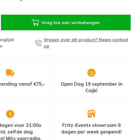
Voeg toe aan winkelwagen
nglijst
Vragen over dit product? Neem contact
n
op
zending vanaf €75,-
Open Dag 19 september in
Cuijk!
agen voor 21:00u
Fritz-Events showroom 6
ld, zelfde dag
dagen per week geopend!
n! Mits voorradig.