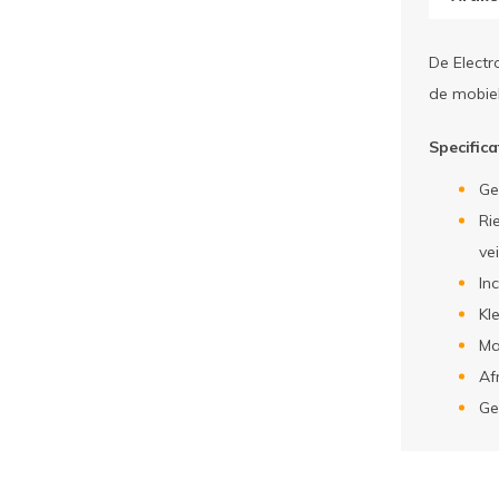
De Electr
de mobiel
Specifica
Ge
Ri
vei
In
Kl
Ma
Af
Ge