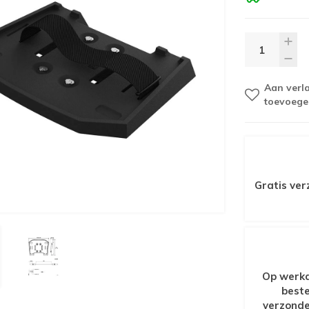
Aan verla
toevoege
Gratis ver
Op werkd
beste
verzonde