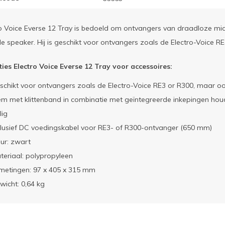
o Voice Everse 12 Tray is bedoeld om ontvangers van draadloze mi
e speaker. Hij is geschikt voor ontvangers zoals de Electro-Voice 
ties Electro Voice Everse 12 Tray voor accessoires:
schikt voor ontvangers zoals de Electro-Voice RE3 or R300, maar o
em met klittenband in combinatie met geïntegreerde inkepingen ho
lig
clusief DC voedingskabel voor RE3- of R300-ontvanger (650 mm)
eur: zwart
teriaal: polypropyleen
metingen: 97 x 405 x 315 mm
wicht: 0,64 kg