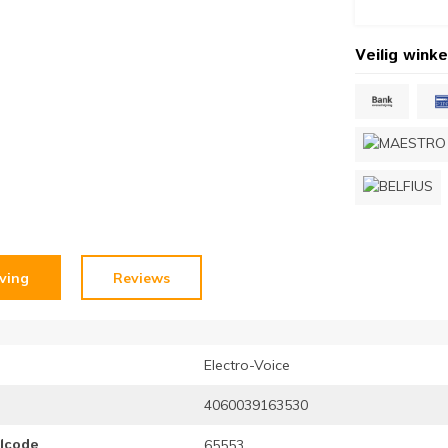
Veilig winke
jving
Reviews
Electro-Voice
4060039163530
elcode
65553