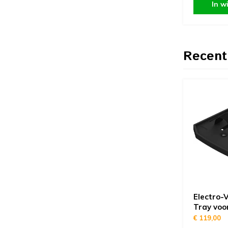
In w
Recent
Electro-V
Tray voo
€ 119,00