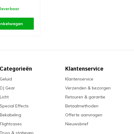
 leverbaar
inkelwagen
Categorieën
Klantenservice
Geluid
Klantenservice
DJ Gear
Verzenden & bezorgen
Licht
Retouren & garantie
Special Effects
Betaalmethoden
Bekabeling
Offerte aanvragen
Flightcases
Nieuwsbrief
Truss & statieven