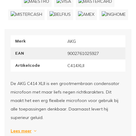
ownriggers
Wielp
ridbouw
Overi
Merk
AKG
fzetpalen & afzetkoorden
LCD e
EAN
9002761025927
rukken & stoelen
Artikelcode
C414XLII
De AKG C414 XLII is een grootmembraan condensator
microfoon met maar liefs negen richtkarakters. Dit
maakt het een erg flexibele microfoon voor gebruik bij
alle toepassingen denkbaar. Daarnaast levert hij
superieur geluid.
Lees meer