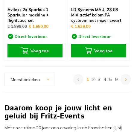
Avilexx 2x Sparkus 1
LD Systems MAUI 28 G3
Sparkular machine +
MIX actief kolom PA
flightcase set
systeem met mixer zwart
€ 1.899,00
€ 1.650,00
€ 1.639,00
Direct leverbaar
Direct leverbaar
Voeg toe
Voeg toe
1
2
3
4
5
9
Meest bekeken
Daarom koop je jouw licht en
geluid bij Fritz-Events
Met onze ruime 20 jaar aan ervaring in de branche ben jij bij