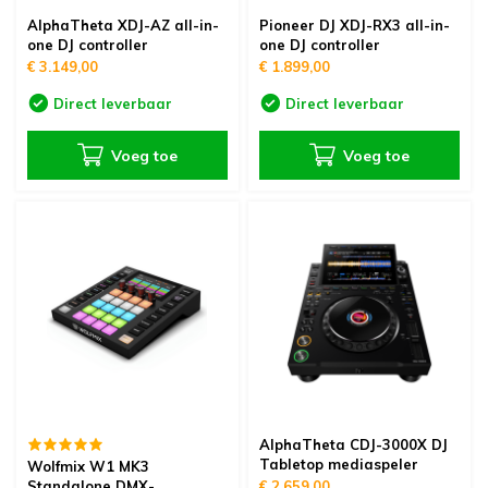
AlphaTheta XDJ-AZ all-in-
Pioneer DJ XDJ-RX3 all-in-
one DJ controller
one DJ controller
€ 3.149,00
€ 1.899,00
Direct leverbaar
Direct leverbaar
Voeg toe
Voeg toe
AlphaTheta CDJ-3000X DJ
Tabletop mediaspeler
Wolfmix W1 MK3
Standalone DMX-
€ 2.659,00