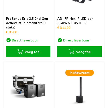
PreSonus Eris 3.5 2nd Gen
ADJ 7P Hex IP LED par
actieve studiomonitors (2
RGBWA + UV IP65
stuks)
€ 311,00
€ 85,00
Direct leverbaar
Direct leverbaar
Voeg toe
Voeg toe