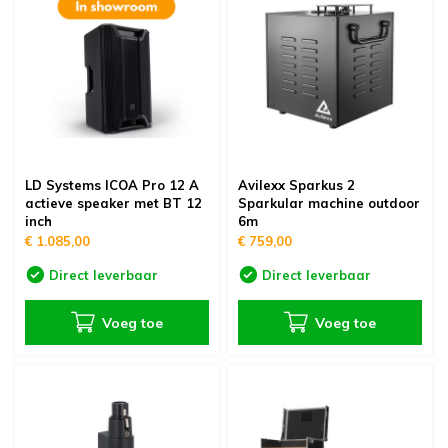
LD Systems ICOA Pro 12 A
Avilexx Sparkus 2
actieve speaker met BT 12
Sparkular machine outdoor
inch
6m
€ 1.085,00
€ 759,00
Direct leverbaar
Direct leverbaar
Voeg toe
Voeg toe