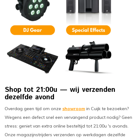
oudvuurfonteinen
ege Kabelhaspels en Accessoires
ablethouders, telefoonhouders & laptop plateaus
Draai
oudvuurpoeder
verige statieven
Keybo
uziekstandaards & verlichting
Truss 
ownriggers
Wielp
ridbouw
Overi
fzetpalen & afzetkoorden
LCD e
Shop tot 21:00u — wij verzenden
dezelfde avond
rukken & stoelen
Overdag geen tijd om onze
showroom
in Cuijk te bezoeken?
Wegens een defect snel een vervangend product nodig? Geen
stress: geniet van extra online besteltijd tot 21:00u 's avonds.
Onze magazijnstrijders verzenden op werkdagen dezelfde