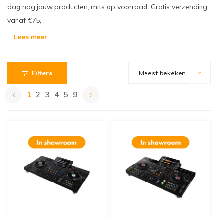
dag nog jouw producten, mits op voorraad. Gratis verzending
vanaf €75,-.
...
Lees meer
Filters
Meest bekeken
1
2
3
4
5
9