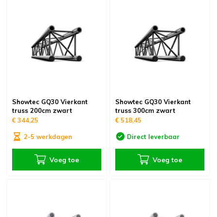
oudvuurfonteinen
ege Kabelhaspels en Accessoires
ablethouders, telefoonhouders & laptop plateaus
Draai
oudvuurpoeder
verige statieven
Keybo
uziekstandaards & verlichting
Truss 
ownriggers
Wielp
ridbouw
Showtec GQ30 Vierkant
Showtec GQ30 Vierkant
Overi
truss 200cm zwart
truss 300cm zwart
€ 344,25
€ 518,45
fzetpalen & afzetkoorden
LCD e
2-5 werkdagen
Direct leverbaar
rukken & stoelen
Voeg toe
Voeg toe