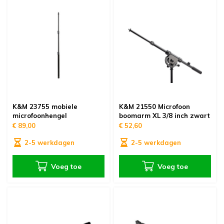
K&M 23755 mobiele
K&M 21550 Microfoon
microfoonhengel
boomarm XL 3/8 inch zwart
€ 89,00
€ 52,60
2-5 werkdagen
2-5 werkdagen
Voeg toe
Voeg toe