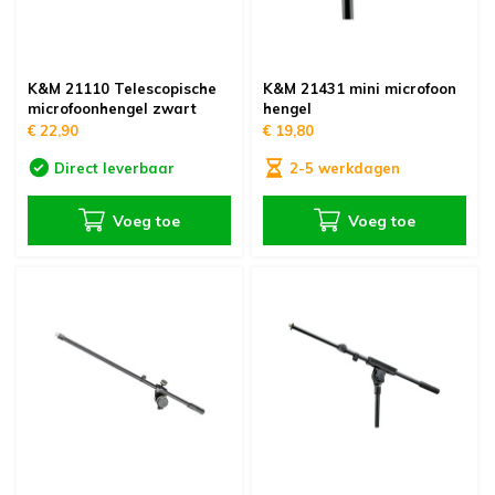
K&M 21110 Telescopische
K&M 21431 mini microfoon
microfoonhengel zwart
hengel
€ 22,90
€ 19,80
Direct leverbaar
2-5 werkdagen
Voeg toe
Voeg toe