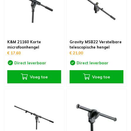
oudvuurfonteinen
ege Kabelhaspels en Accessoires
ablethouders, telefoonhouders & laptop plateaus
Draai
oudvuurpoeder
verige statieven
Keybo
uziekstandaards & verlichting
Truss 
K&M 21160 Korte
Gravity MSB22 Verstelbare
ownriggers
microfoonhengel
telescopische hengel
Wielp
€ 17,60
€ 21,00
ridbouw
Overi
Direct leverbaar
Direct leverbaar
fzetpalen & afzetkoorden
LCD e
Voeg toe
Voeg toe
rukken & stoelen