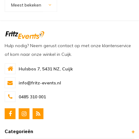
oudvuurfonteinen
ege Kabelhaspels en Accessoires
ablethouders, telefoonhouders & laptop plateaus
Draai
Meest bekeken
oudvuurpoeder
verige statieven
Keybo
uziekstandaards & verlichting
Truss 
Hulp nodig? Neem gerust contact op met onze klantenservice
ownriggers
Wielp
of kom naar onze winkel in Cuijk.
ridbouw
Overi
Hulsbos 7, 5431 NZ, Cuijk
fzetpalen & afzetkoorden
LCD e
info@fritz-events.nl
rukken & stoelen
0485 310 001
Categorieën