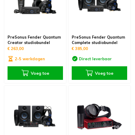
oudvuurfonteinen
ege Kabelhaspels en Accessoires
ablethouders, telefoonhouders & laptop plateaus
Draai
oudvuurpoeder
verige statieven
Keybo
uziekstandaards & verlichting
Truss 
PreSonus Fender Quantum
PreSonus Fender Quantum
Creator studiobundel
Complete studiobundel
ownriggers
€ 263,00
€ 385,00
Wielp
2-5 werkdagen
Direct leverbaar
ridbouw
Overi
Voeg toe
Voeg toe
fzetpalen & afzetkoorden
LCD e
rukken & stoelen