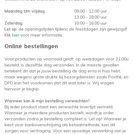
oudvuurfonteinen
ege Kabelhaspels en Accessoires
ablethouders, telefoonhouders & laptop plateaus
Draai
Maandag t/m vrijdag
09.00 - 12.00 uur
13.00 - 18.00 uur
oudvuurpoeder
verige statieven
Keybo
Zaterdag
10.00 - 16.00 uur
Let op:
de openingstijden tijdens de feestdagen zijn gewijzigd!
uziekstandaards & verlichting
Truss 
Klik
hier
voor meer informatie.
Online bestellingen
ownriggers
Wielp
Voor producten op voorraad geldt: op werkdagen voor 21:00u
ridbouw
Overi
besteld, is dezelfde dag verzonden. In de meeste gevallen
betekent dit dat je jouw bestelling de dag erna in huis hebt,
maar wegens grote drukte bij bezorgdiensten zoals PostNL en
fzetpalen & afzetkoorden
LCD e
DPD kan het voorkomen dat dit wat later is. Wij vragen
hiervoor je begrip.
rukken & stoelen
Wanneer kan ik mijn bestelling verwachten?
Bij ieder product staat een verwachte levertijd vermeld.
Wanneer je meerdere producten bestelt, wordt je order
verzonden zodra je bestelling compleet is. Let op! Wanneer je
kiest voor bankoverschrijving als betaalmethode, kan dit
zorgen voor vertraging. Voor een spoedige verwerking van je