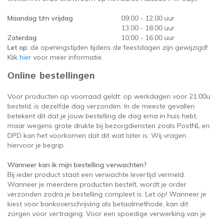
oudvuurfonteinen
ege Kabelhaspels en Accessoires
ablethouders, telefoonhouders & laptop plateaus
Draai
Maandag t/m vrijdag
09.00 - 12.00 uur
13.00 - 18.00 uur
oudvuurpoeder
verige statieven
Keybo
Zaterdag
10.00 - 16.00 uur
Let op:
de openingstijden tijdens de feestdagen zijn gewijzigd!
uziekstandaards & verlichting
Truss 
Klik
hier
voor meer informatie.
Online bestellingen
ownriggers
Wielp
Voor producten op voorraad geldt: op werkdagen voor 21:00u
ridbouw
Overi
besteld, is dezelfde dag verzonden. In de meeste gevallen
betekent dit dat je jouw bestelling de dag erna in huis hebt,
maar wegens grote drukte bij bezorgdiensten zoals PostNL en
fzetpalen & afzetkoorden
LCD e
DPD kan het voorkomen dat dit wat later is. Wij vragen
hiervoor je begrip.
rukken & stoelen
Wanneer kan ik mijn bestelling verwachten?
Bij ieder product staat een verwachte levertijd vermeld.
Wanneer je meerdere producten bestelt, wordt je order
verzonden zodra je bestelling compleet is. Let op! Wanneer je
kiest voor bankoverschrijving als betaalmethode, kan dit
zorgen voor vertraging. Voor een spoedige verwerking van je