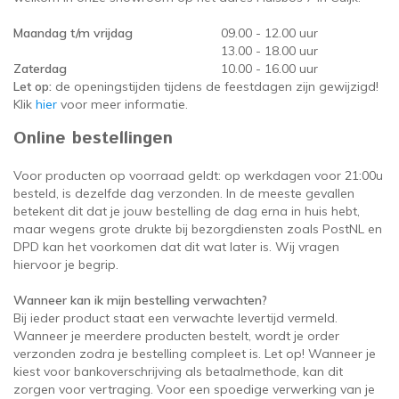
oudvuurfonteinen
ege Kabelhaspels en Accessoires
ablethouders, telefoonhouders & laptop plateaus
Draai
Maandag t/m vrijdag
09.00 - 12.00 uur
13.00 - 18.00 uur
oudvuurpoeder
verige statieven
Keybo
Zaterdag
10.00 - 16.00 uur
Let op:
de openingstijden tijdens de feestdagen zijn gewijzigd!
uziekstandaards & verlichting
Truss 
Klik
hier
voor meer informatie.
Online bestellingen
ownriggers
Wielp
Voor producten op voorraad geldt: op werkdagen voor 21:00u
ridbouw
Overi
besteld, is dezelfde dag verzonden. In de meeste gevallen
betekent dit dat je jouw bestelling de dag erna in huis hebt,
maar wegens grote drukte bij bezorgdiensten zoals PostNL en
fzetpalen & afzetkoorden
LCD e
DPD kan het voorkomen dat dit wat later is. Wij vragen
hiervoor je begrip.
rukken & stoelen
Wanneer kan ik mijn bestelling verwachten?
Bij ieder product staat een verwachte levertijd vermeld.
Wanneer je meerdere producten bestelt, wordt je order
verzonden zodra je bestelling compleet is. Let op! Wanneer je
kiest voor bankoverschrijving als betaalmethode, kan dit
zorgen voor vertraging. Voor een spoedige verwerking van je