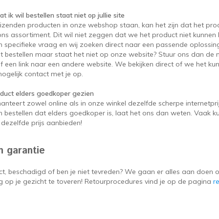
t ik wil bestellen staat niet op jullie site
izenden producten in onze webshop staan, kan het zijn dat het prod
ons assortiment. Dit wil niet zeggen dat we het product niet kunnen 
n specifieke vraag en wij zoeken direct naar een passende oplossing
ilt bestellen maar staat het niet op onze website? Stuur ons dan d
of een link naar een andere website. We bekijken direct of we het k
ogelijk contact met je op.
oduct elders goedkoper gezien
hanteert zowel online als in onze winkel dezelfde scherpe internetpri
n bestellen dat elders goedkoper is, laat het ons dan weten. Vaak k
dezelfde prijs aanbieden!
n garantie
ct, beschadigd of ben je niet tevreden? We gaan er alles aan doen o
g op je gezicht te toveren! Retourprocedures vind je op de pagina
r