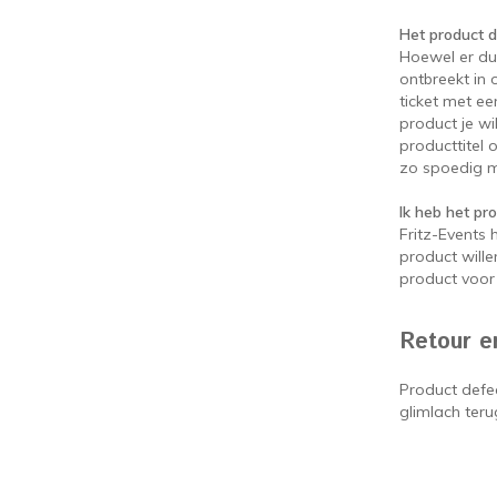
Het product da
Hoewel er du
ontbreekt in 
ticket met ee
product je w
producttitel 
zo spoedig m
Ik heb het pr
Fritz-Events 
product wille
product voor 
Retour e
Product defe
glimlach teru