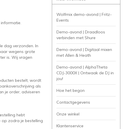
Wolfmix demo-avond | Fritz-
Events
informatie.
Demo-avond | Draadloos
verbinden met Shure
de dag verzonden. In
Demo-avond | Digitaal mixen
, maar wegens grote
met Allen & Heath
er is. Wij vragen
Demo-avond | AlphaTheta
CDJ-3000X | Ontwaak de DJ in
jou!
oducten bestelt, wordt
bankoverschrijving als
Hoe het begon
n je order, adviseren
Contactgegevens
Onze winkel
estelling hebt
 op zodra je bestelling
Klantenservice