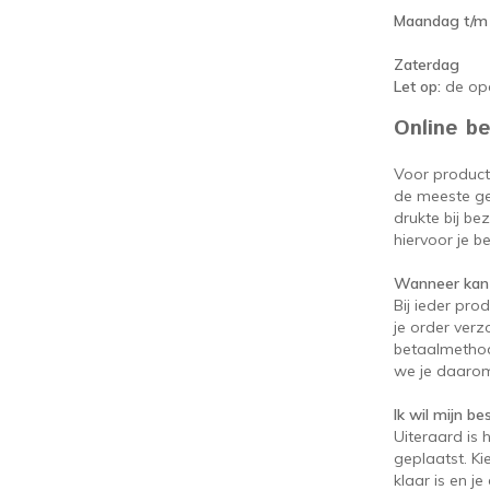
Maandag t/m 
Zaterdag
Let op:
de ope
Online be
Voor product
de meeste gev
drukte bij be
hiervoor je be
Wanneer kan 
Bij ieder pro
je order verz
betaalmethod
we je daarom
Ik wil mijn be
Uiteraard is 
geplaatst. Ki
klaar is en j