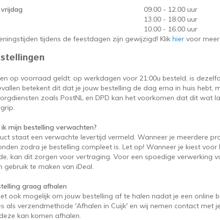
vrijdag
09.00 - 12.00 uur
13.00 - 18.00 uur
10.00 - 16.00 uur
ningstijden tijdens de feestdagen zijn gewijzigd! Klik
hier
voor meer 
stellingen
en op voorraad geldt: op werkdagen voor 21:00u besteld, is dezelf
allen betekent dit dat je jouw bestelling de dag erna in huis hebt
zorgdiensten zoals PostNL en DPD kan het voorkomen dat dit wat lat
grip.
ik mijn bestelling verwachten?
duct staat een verwachte levertijd vermeld. Wanneer je meerdere pr
onden zodra je bestelling compleet is. Let op! Wanneer je kiest voor 
e, kan dit zorgen voor vertraging. Voor een spoedige verwerking va
 gebruik te maken van iDeal.
stelling graag afhalen
het ook mogelijk om jouw bestelling af te halen nadat je een online b
es als verzendmethode 'Afhalen in Cuijk' en wij nemen contact met je
e deze kan komen afhalen.