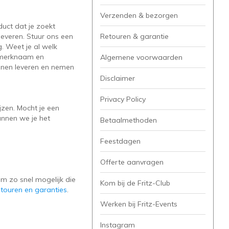
Verzenden & bezorgen
uct dat je zoekt
leveren. Stuur ons een
Retouren & garantie
. Weet je al welk
e merknaam en
Algemene voorwaarden
unnen leveren en nemen
Disclaimer
Privacy Policy
jzen. Mocht je een
unnen we je het
Betaalmethoden
Feestdagen
Offerte aanvragen
m zo snel mogelijk die
Kom bij de Fritz-Club
etouren en garanties
.
Werken bij Fritz-Events
Instagram