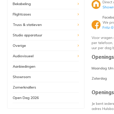
Direct
Bekabeling
Showro
Flightcases
Faceb
We pro
Truss & statieven
Fritz-
Studio apparatuur
Voor vragen 
per telefoon
Overige
uur per dag b
Audiovisueel
Openings
Aanbiedingen
Maandag t/m 
Showroom
Zaterdag
Zomerknallers
Openings
Open Dag 2026
Je bent iede
adres Hulsbos