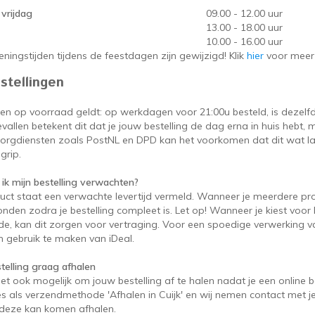
vrijdag
09.00 - 12.00 uur
13.00 - 18.00 uur
10.00 - 16.00 uur
ningstijden tijdens de feestdagen zijn gewijzigd! Klik
hier
voor meer 
stellingen
en op voorraad geldt: op werkdagen voor 21:00u besteld, is dezelf
allen betekent dit dat je jouw bestelling de dag erna in huis hebt
zorgdiensten zoals PostNL en DPD kan het voorkomen dat dit wat lat
grip.
ik mijn bestelling verwachten?
duct staat een verwachte levertijd vermeld. Wanneer je meerdere pr
onden zodra je bestelling compleet is. Let op! Wanneer je kiest voor 
e, kan dit zorgen voor vertraging. Voor een spoedige verwerking va
 gebruik te maken van iDeal.
stelling graag afhalen
het ook mogelijk om jouw bestelling af te halen nadat je een online b
es als verzendmethode 'Afhalen in Cuijk' en wij nemen contact met je
e deze kan komen afhalen.