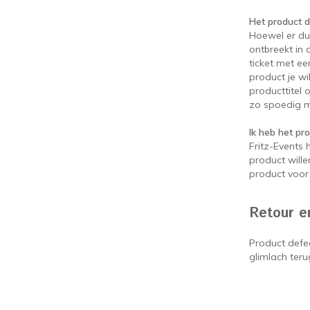
Het product da
Hoewel er du
ontbreekt in 
ticket met ee
product je w
producttitel 
zo spoedig m
Ik heb het pr
Fritz-Events 
product wille
product voor 
Retour e
Product defe
glimlach teru