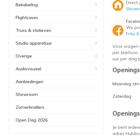
Direct
Bekabeling
Showro
Flightcases
Faceb
We pro
Truss & statieven
Fritz-
Studio apparatuur
Voor vragen 
per telefoon
Overige
uur per dag b
Audiovisueel
Openings
Aanbiedingen
Maandag t/m 
Showroom
Zaterdag
Zomerknallers
Openings
Open Dag 2026
Je bent iede
adres Hulsbos