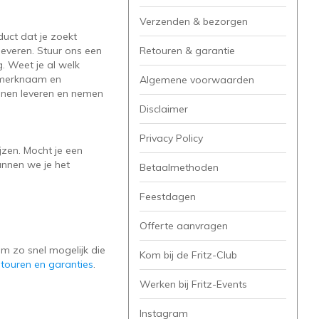
Verzenden & bezorgen
uct dat je zoekt
leveren. Stuur ons een
Retouren & garantie
. Weet je al welk
e merknaam en
Algemene voorwaarden
unnen leveren en nemen
Disclaimer
Privacy Policy
jzen. Mocht je een
unnen we je het
Betaalmethoden
Feestdagen
Offerte aanvragen
m zo snel mogelijk die
Kom bij de Fritz-Club
etouren en garanties
.
Werken bij Fritz-Events
Instagram