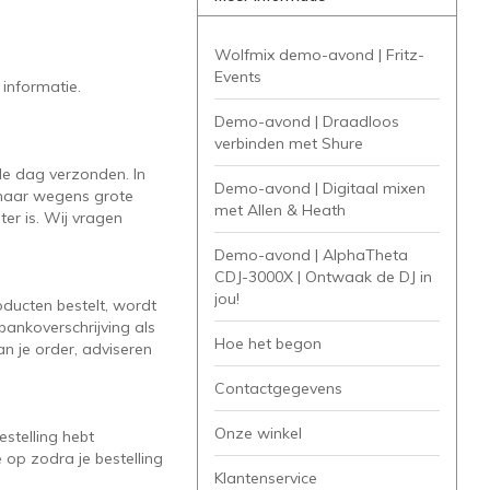
Wolfmix demo-avond | Fritz-
Events
informatie.
Demo-avond | Draadloos
verbinden met Shure
de dag verzonden. In
Demo-avond | Digitaal mixen
, maar wegens grote
met Allen & Heath
er is. Wij vragen
Demo-avond | AlphaTheta
CDJ-3000X | Ontwaak de DJ in
jou!
oducten bestelt, wordt
bankoverschrijving als
Hoe het begon
n je order, adviseren
Contactgegevens
Onze winkel
estelling hebt
 op zodra je bestelling
Klantenservice