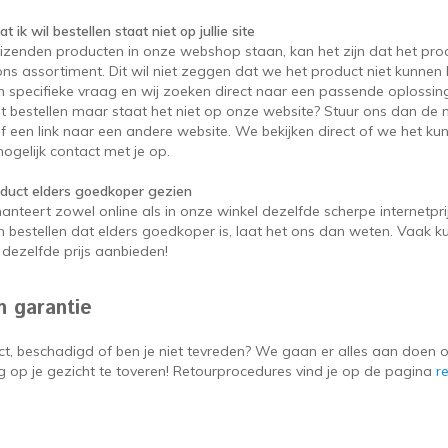
t ik wil bestellen staat niet op jullie site
izenden producten in onze webshop staan, kan het zijn dat het prod
ons assortiment. Dit wil niet zeggen dat we het product niet kunnen 
n specifieke vraag en wij zoeken direct naar een passende oplossing
ilt bestellen maar staat het niet op onze website? Stuur ons dan d
of een link naar een andere website. We bekijken direct of we het k
ogelijk contact met je op.
oduct elders goedkoper gezien
hanteert zowel online als in onze winkel dezelfde scherpe internetpri
n bestellen dat elders goedkoper is, laat het ons dan weten. Vaak k
dezelfde prijs aanbieden!
n garantie
ct, beschadigd of ben je niet tevreden? We gaan er alles aan doen o
g op je gezicht te toveren! Retourprocedures vind je op de pagina
r