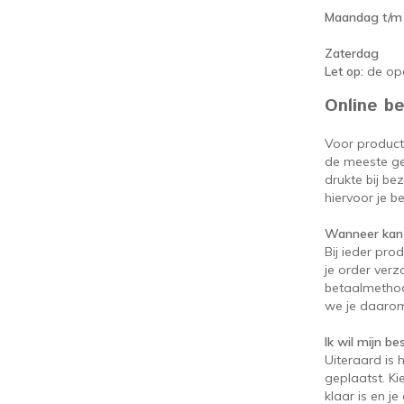
Maandag t/m 
Zaterdag
Let op:
de ope
Online be
Voor product
de meeste gev
drukte bij be
hiervoor je be
Wanneer kan 
Bij ieder pro
je order verz
betaalmethod
we je daarom
Ik wil mijn be
Uiteraard is 
geplaatst. Ki
klaar is en j