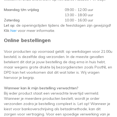
oudvuurfonteinen
ege Kabelhaspels en Accessoires
ablethouders, telefoonhouders & laptop plateaus
Draai
Maandag t/m vrijdag
09.00 - 12.00 uur
13.00 - 18.00 uur
oudvuurpoeder
verige statieven
Keybo
Zaterdag
10.00 - 16.00 uur
Let op:
de openingstijden tijdens de feestdagen zijn gewijzigd!
uziekstandaards & verlichting
Truss 
Klik
hier
voor meer informatie.
Online bestellingen
ownriggers
Wielp
Voor producten op voorraad geldt: op werkdagen voor 21:00u
ridbouw
Overi
besteld, is dezelfde dag verzonden. In de meeste gevallen
betekent dit dat je jouw bestelling de dag erna in huis hebt,
maar wegens grote drukte bij bezorgdiensten zoals PostNL en
fzetpalen & afzetkoorden
LCD e
DPD kan het voorkomen dat dit wat later is. Wij vragen
hiervoor je begrip.
rukken & stoelen
Wanneer kan ik mijn bestelling verwachten?
Bij ieder product staat een verwachte levertijd vermeld.
Wanneer je meerdere producten bestelt, wordt je order
verzonden zodra je bestelling compleet is. Let op! Wanneer je
kiest voor bankoverschrijving als betaalmethode, kan dit
zorgen voor vertraging. Voor een spoedige verwerking van je