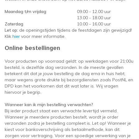
oudvuurfonteinen
ege Kabelhaspels en Accessoires
ablethouders, telefoonhouders & laptop plateaus
Draai
Maandag t/m vrijdag
09.00 - 12.00 uur
13.00 - 18.00 uur
oudvuurpoeder
verige statieven
Keybo
Zaterdag
10.00 - 16.00 uur
Let op:
de openingstijden tijdens de feestdagen zijn gewijzigd!
uziekstandaards & verlichting
Truss 
Klik
hier
voor meer informatie.
Online bestellingen
ownriggers
Wielp
Voor producten op voorraad geldt: op werkdagen voor 21:00u
ridbouw
Overi
besteld, is dezelfde dag verzonden. In de meeste gevallen
betekent dit dat je jouw bestelling de dag erna in huis hebt,
maar wegens grote drukte bij bezorgdiensten zoals PostNL en
fzetpalen & afzetkoorden
LCD e
DPD kan het voorkomen dat dit wat later is. Wij vragen
hiervoor je begrip.
rukken & stoelen
Wanneer kan ik mijn bestelling verwachten?
Bij ieder product staat een verwachte levertijd vermeld.
Wanneer je meerdere producten bestelt, wordt je order
verzonden zodra je bestelling compleet is. Let op! Wanneer je
kiest voor bankoverschrijving als betaalmethode, kan dit
zorgen voor vertraging. Voor een spoedige verwerking van je