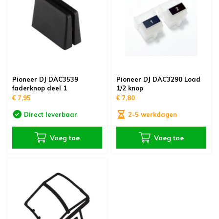
oudvuurfonteinen
ege Kabelhaspels en Accessoires
ablethouders, telefoonhouders & laptop plateaus
Draai
oudvuurpoeder
verige statieven
Keybo
uziekstandaards & verlichting
Truss 
ownriggers
Wielp
Pioneer DJ DAC3539
Pioneer DJ DAC3290 Load
faderknop deel 1
1/2 knop
€ 7,95
€ 7,80
ridbouw
Overi
Direct leverbaar
2-5 werkdagen
fzetpalen & afzetkoorden
LCD e
Voeg toe
Voeg toe
rukken & stoelen