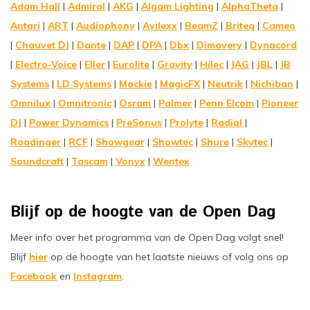
Adam Hall
|
Admiral
|
AKG
|
Algam Lighting
|
AlphaTheta
|
Antari
|
ART
|
Audiophony
|
Avilexx
|
BeamZ
|
Briteq
|
Cameo
|
Chauvet DJ
|
Dante
|
DAP
|
DPA
|
Dbx
|
Dimavery
|
Dynacord
|
Electro-Voice
|
Eller
|
Eurolite
|
Gravity
|
Hilec
|
JAG
|
JBL
|
JB
Systems
|
LD Systems
|
Mackie
|
MagicFX
|
Neutrik
|
Nichiban
|
Omnilux
|
Omnitronic
|
Osram
|
Palmer
|
Penn Elcom
|
Pioneer
DJ
|
Power Dynamics
|
PreSonus
|
Prolyte
|
Radial
|
Roadinger
|
RCF
|
Showgear
|
Showtec
|
Shure
|
Skytec
|
Soundcraft
|
Tascam
|
Vonyx
|
Wentex
Blijf op de hoogte van de Open Dag
Meer info over het programma van de Open Dag volgt snel!
Blijf
hier
op de hoogte van het laatste nieuws of volg ons op
Facebook
en
Instagram
.