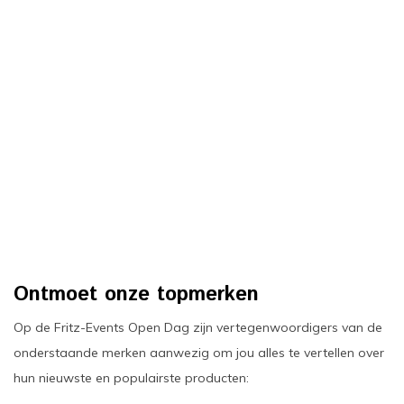
oudvuurfonteinen
ege Kabelhaspels en Accessoires
ablethouders, telefoonhouders & laptop plateaus
Draai
oudvuurpoeder
verige statieven
Keybo
uziekstandaards & verlichting
Truss 
ownriggers
Wielp
ridbouw
Overi
fzetpalen & afzetkoorden
LCD e
rukken & stoelen
Ontmoet onze topmerken
Op de Fritz-Events Open Dag zijn vertegenwoordigers van de
onderstaande merken aanwezig om jou alles te vertellen over
hun nieuwste en populairste producten: