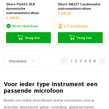
Shure PGA52-XLR
Shure SM137 Condensator
dynamische
instrumentmicrofoon
instrumentmicrofoon
€ 245,00
€ 149,00
Direct leverbaar
2-5 werkdagen
Voeg toe
Voeg toe
1
2
3
4
5
6
Standaard
Voor ieder type instrument een
passende microfoon
Binnen ons online assortiment vind je microfoons voor je
drumstel, akoestische gitaar, contrabas, gitaarversterker,