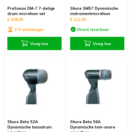
oudvuurfonteinen
ege Kabelhaspels en Accessoires
ablethouders, telefoonhouders & laptop plateaus
Draai
PreSonus DM-7 7-delige
Shure SM57 Dynamische
drum microfoon set
instrumentmicrofoon
oudvuurpoeder
verige statieven
Keybo
€ 209,00
€ 112,00
2-5 werkdagen
Direct leverbaar
uziekstandaards & verlichting
Truss 
Voeg toe
Voeg toe
ownriggers
Wielp
ridbouw
Overi
fzetpalen & afzetkoorden
LCD e
rukken & stoelen
Shure Beta 52A
Shure Beta 56A
Dynamische bassdrum
Dynamische tom-snare