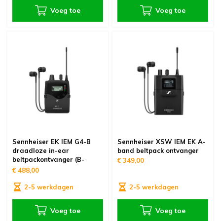
Voeg toe
Voeg toe
Sennheiser EK IEM G4-B
Sennheiser XSW IEM EK A-
draadloze in-ear
band beltpack ontvanger
beltpackontvanger (B-
€ 349,00
band)
€ 488,00
2-5 werkdagen
2-5 werkdagen
Voeg toe
Voeg toe