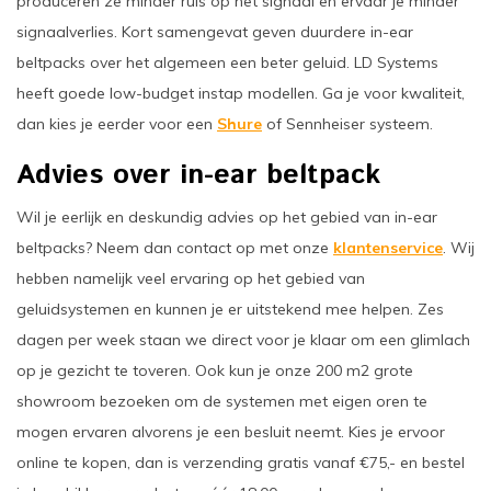
produceren ze minder ruis op het signaal en ervaar je minder
signaalverlies. Kort samengevat geven duurdere in-ear
beltpacks over het algemeen een beter geluid. LD Systems
heeft goede low-budget instap modellen. Ga je voor kwaliteit,
dan kies je eerder voor een
Shure
of Sennheiser systeem.
Advies over in-ear beltpack
Wil je eerlijk en deskundig advies op het gebied van in-ear
beltpacks? Neem dan contact op met onze
klantenservice
. Wij
hebben namelijk veel ervaring op het gebied van
geluidsystemen en kunnen je er uitstekend mee helpen. Zes
dagen per week staan we direct voor je klaar om een glimlach
op je gezicht te toveren. Ook kun je onze 200 m2 grote
showroom bezoeken om de systemen met eigen oren te
mogen ervaren alvorens je een besluit neemt. Kies je ervoor
online te kopen, dan is verzending gratis vanaf €75,- en bestel