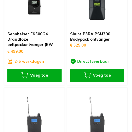
oudvuurfonteinen
ege Kabelhaspels en Accessoires
ablethouders, telefoonhouders & laptop plateaus
Draai
oudvuurpoeder
verige statieven
Keybo
uziekstandaards & verlichting
Truss 
Sennheiser EK500G4
Shure P3RA PSM300
Draadloze
Bodypack ontvanger
beltpackontvanger (BW
€ 525,00
ownriggers
Wielp
band)
€ 499,00
2-5 werkdagen
Direct leverbaar
ridbouw
Overi
Voeg toe
Voeg toe
fzetpalen & afzetkoorden
LCD e
rukken & stoelen