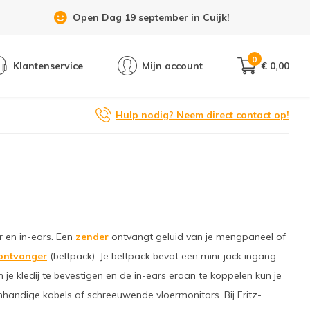
Open Dag 19 september in Cuijk!
0
Klantenservice
Mijn account
€ 0,00
Hulp nodig? Neem direct contact op!
r en in-ears. Een
zender
ontvangt geluid van je mengpaneel of
ontvanger
(beltpack). Je beltpack bevat een mini-jack ingang
e kledij te bevestigen en de in-ears eraan te koppelen kun je
nhandige kabels of schreeuwende vloermonitors. Bij Fritz-