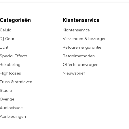
Categorieën
Klantenservice
Geluid
Klantenservice
DJ Gear
Verzenden & bezorgen
Licht
Retouren & garantie
Special Effects
Betaalmethoden
Bekabeling
Offerte aanvragen
Flightcases
Nieuwsbrief
Truss & statieven
Studio
Overige
Audiovisueel
Aanbiedingen