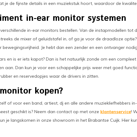
 je de fijnste details in een muziekstuk hoort, waardoor de kwalite
iment in-ear monitor systemen
e verschillende in-ear monitors bestellen. Van de instapmodellen tot
streeks de mixer of geluidstafel in, of ga je voor de draadloze optie?
r bewegingsvrijheid. Je hebt dan een zender en een ontvanger nodig
ears en is er iets kapot? Dan is het natuurlijk zonde om een comple
en aan. Dan kun je voor een schappelijke prijs weer met goed functi
ubber en reservedopjes waar de drivers in zitten.
 monitor kopen?
jezelf of voor een band, artiest, dj en alle andere muziekliefhebbers 
 meest geschikt is? Neem dan contact op met onze
klantenservice
! W
un je langskomen in onze showroom in het Brabantse Cuijk. Hier kun 