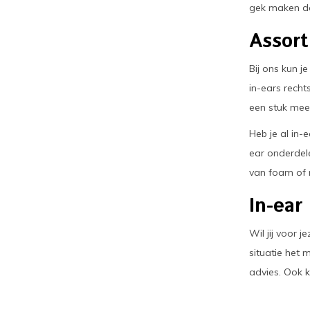
gek maken dat
Assort
Bij ons kun j
in-ears recht
een stuk mee
Heb je al in-
ear onderdel
van foam of r
In-ear
Wil jij voor 
situatie het
advies. Ook k