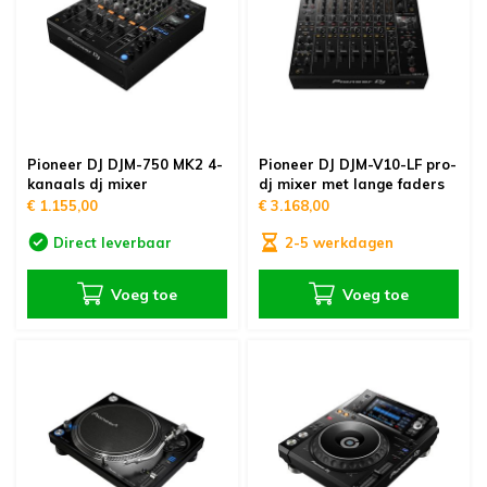
Pioneer DJ DJM-750 MK2 4-
Pioneer DJ DJM-V10-LF pro-
kanaals dj mixer
dj mixer met lange faders
€ 1.155,00
€ 3.168,00
Direct leverbaar
2-5 werkdagen
Voeg toe
Voeg toe