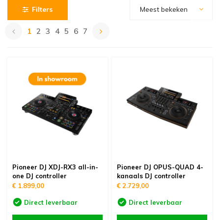
oudvuurfonteinen
ege Kabelhaspels en Accessoires
ablethouders, telefoonhouders & laptop plateaus
Draai
Filters
Meest bekeken
1
2
3
4
5
6
7
oudvuurpoeder
verige statieven
Keybo
uziekstandaards & verlichting
Truss 
ownriggers
Wielp
ridbouw
Overi
fzetpalen & afzetkoorden
LCD e
rukken & stoelen
Pioneer DJ XDJ-RX3 all-in-
Pioneer DJ OPUS-QUAD 4-
one DJ controller
kanaals DJ controller
€ 1.899,00
€ 2.729,00
Direct leverbaar
Direct leverbaar