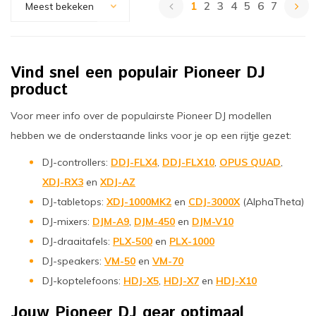
1
2
3
4
5
6
7
Meest bekeken
Vind snel een populair Pioneer DJ
product
Voor meer info over de populairste Pioneer DJ modellen
hebben we de onderstaande links voor je op een rijtje gezet:
DJ-controllers:
DDJ-FLX4
,
DDJ-FLX10
,
OPUS QUAD
,
XDJ-RX3
en
XDJ-AZ
DJ-tabletops:
XDJ-1000MK2
en
CDJ-3000X
(AlphaTheta)
DJ-mixers:
DJM-A9
,
DJM-450
en
DJM-V10
DJ-draaitafels:
PLX-500
en
PLX-1000
DJ-speakers:
VM-50
en
VM-70
DJ-koptelefoons:
HDJ-X5
,
HDJ-X7
en
HDJ-X10
Jouw Pioneer DJ gear optimaal