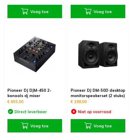
Voeg toe
Voeg toe
Pioneer DJ DJM-450 2-
Pioneer DJ DM-50D desktop
kanaals dj mixer
monitorspeakerset (2 stuks)
€ 655,00
€ 198,00
Direct leverbaar
Niet op voorraad
Voeg toe
Voeg toe