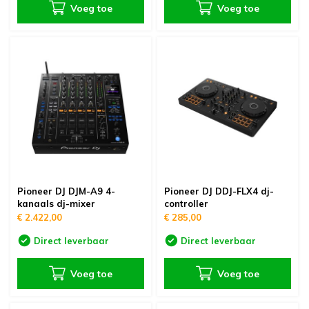
Voeg toe
Voeg toe
Pioneer DJ DJM-A9 4-
Pioneer DJ DDJ-FLX4 dj-
kanaals dj-mixer
controller
€ 2.422,00
€ 285,00
Direct leverbaar
Direct leverbaar
Voeg toe
Voeg toe