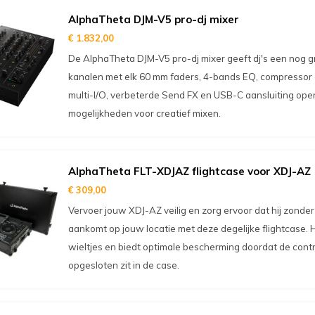
AlphaTheta DJM-V5 pro-dj mixer
€ 1.832,00
De AlphaTheta DJM-V5 pro-dj mixer geeft dj's een nog gr
kanalen met elk 60 mm faders, 4-bands EQ, compressor en
multi-I/O, verbeterde Send FX en USB-C aansluiting op
mogelijkheden voor creatief mixen.
AlphaTheta FLT-XDJAZ flightcase voor XDJ-AZ
€ 309,00
Vervoer jouw XDJ-AZ veilig en zorg ervoor dat hij zonde
aankomt op jouw locatie met deze degelijke flightcase. Hi
wieltjes en biedt optimale bescherming doordat de contr
opgesloten zit in de case.