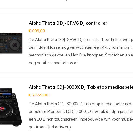
AlphaTheta DDJ-GRV6 DJ controller
€ 699,00
De AlphaTheta DDJ-GRV6 DJ controller heeft alles wat je
de middenklasse mag verwachten: een 4-kanalenmixer,
mechanisch gevoel en Hot Cue knoppen. Scratchen en 
nog nooit zo moeiteloos af!
AlphaTheta CDJ-3000X DJ Tabletop mediaspel
€ 2.659,00
De AlphaTheta CDJ-3000X DJ tabletop mediaspeler is de
populaire Pioneer DJ CDJ-3000. Ontwaak de dj in jou me
een 10,1 inch touchscreen, ingebouwde wifi voor muzie
gestroomlijnd ontwerp.