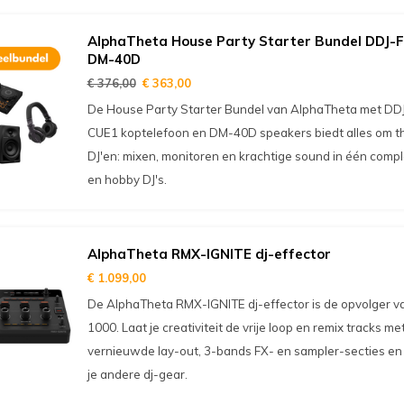
AlphaTheta House Party Starter Bundel DDJ-
DM-40D
€ 376,00
€ 363,00
De House Party Starter Bundel van AlphaTheta met DDJ-
CUE1 koptelefoon en DM-40D speakers biedt alles om thu
DJ'en: mixen, monitoren en krachtige sound in één comp
en hobby DJ's.
AlphaTheta RMX-IGNITE dj-effector
€ 1.099,00
De AlphaTheta RMX-IGNITE dj-effector is de opvolger v
1000. Laat je creativiteit de vrije loop en remix tracks m
vernieuwde lay-out, 3-bands FX- en sampler-secties en 
je andere dj-gear.