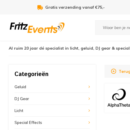
Voor 21:00u besteld, zelfde dag verzonden!
Al ruim 20 jaar dé specialist in licht, geluid, DJ gear & special
Teru
Categorieën
Geluid
DJ Gear
Licht
Special Effects