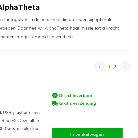
AlphaTheta
thetagolven in de hersenen, die optreden bij optimale
oproepen. Daarmee wil AlphaTheta haar missie extra kracht
omenten’ mogelijk maakt en versterkt.
1
2
Direct leverbaar
Gratis verzending
ck USB-playback, een
 Beat FX. Deze all-in-
0 sets, die als club-
In winkelwagen