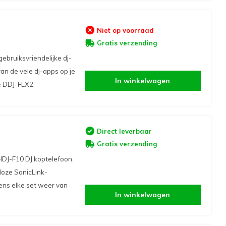
Niet op voorraad
Gratis verzending
ebruiksvriendelijke dj-
van de vele dj-apps op je
In winkelwagen
e DDJ-FLX2.
Direct leverbaar
Gratis verzending
DJ-F10 DJ koptelefoon.
loze SonicLink-
dens elke set weer van
In winkelwagen