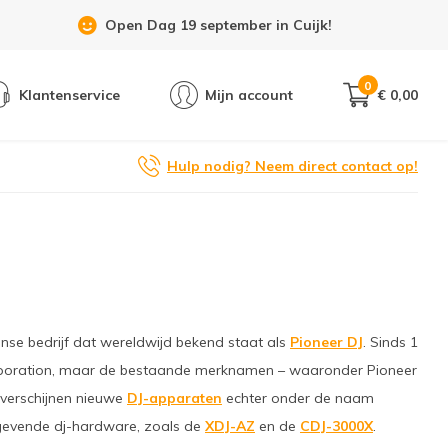
Showroom 6 dagen per week geopend!
0
Klantenservice
Mijn account
€ 0,00
Hulp nodig? Neem direct contact op!
nse bedrijf dat wereldwijd bekend staat als
Pioneer DJ
. Sinds 1
Corporation, maar de bestaande merknamen – waaronder Pioneer
 verschijnen nieuwe
DJ-apparaten
echter onder de naam
ngevende dj-hardware, zoals de
XDJ-AZ
en de
CDJ-3000X
.