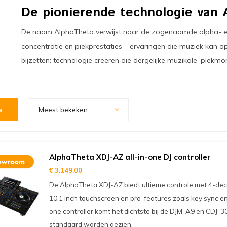
De pionierende technologie van 
De naam AlphaTheta verwijst naar de zogenaamde alpha- en 
concentratie en piekprestaties – ervaringen die muziek kan 
bijzetten: technologie creëren die dergelijke muzikale ‘piekm
s
Meest bekeken
AlphaTheta XDJ-AZ all-in-one DJ controller
€ 3.149,00
De AlphaTheta XDJ-AZ biedt ultieme controle met 4-de
10,1 inch touchscreen en pro-features zoals key sync en
one controller komt het dichtste bij de DJM-A9 en CDJ-300
standaard worden gezien.