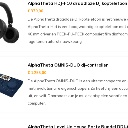
AlphaTheta HDJ-F10 draadloze DJ koptelefoon
€ 379,00
De AlphaTheta draadloze DJ koptelefoon is het nieuwe 
AlphaTheta. Het is een hoogwaardige koptelefoon met 
40 mm driver en PEEK-PU-PEEK composiet film diafrag
lage tonen uiterst nauwkeurig.
AlphaTheta OMNIS-DUO dj-controller
€ 1.255,00
De AlphaTheta OMNIS-DUO is een uiterst compacte en d
met revolutionaire eigenschappen. Zo heeft hij een accu,
uit, en wifi. Daarnaast kun je muziek afspelen vanaf ee
computer.
AlphaTheta Level Up House Party Bundel DDJ