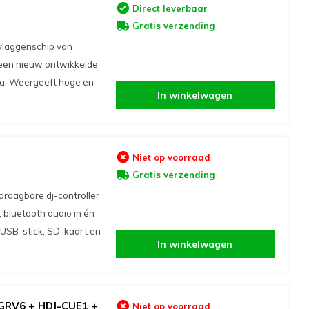
Direct leverbaar
Gratis verzending
vlaggenschip van
een nieuw ontwikkelde
ma. Weergeeft hoge en
In winkelwagen
Niet op voorraad
Gratis verzending
raagbare dj-controller
 bluetooth audio in én
n USB-stick, SD-kaart en
In winkelwagen
-GRV6 + HDJ-CUE1 +
Niet op voorraad