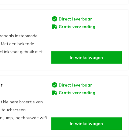
Direct leverbaar
Gratis verzending
-kanaals instapmodel
b. Met een bekende
cLink voor gebruik met
In winkelwagen
er
Direct leverbaar
Gratis verzending
 kleinere broertje van
h touchscreen,
en Jump, ingebouwde wifi
In winkelwagen