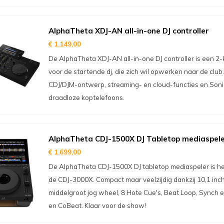
AlphaTheta XDJ-AN all-in-one DJ controller
€ 1.149,00
De AlphaTheta XDJ-AN all-in-one DJ controller is een 2
voor de startende dj, die zich wil opwerken naar de clu
CDJ/DJM-ontwerp, streaming- en cloud-functies en Soni
draadloze koptelefoons.
AlphaTheta CDJ-1500X DJ Tabletop mediaspel
€ 1.699,00
De AlphaTheta CDJ-1500X DJ tabletop mediaspeler is het
de CDJ-3000X. Compact maar veelzijdig dankzij 10,1 inc
middelgroot jog wheel, 8 Hote Cue's, Beat Loop, Synch 
en CoBeat. Klaar voor de show!